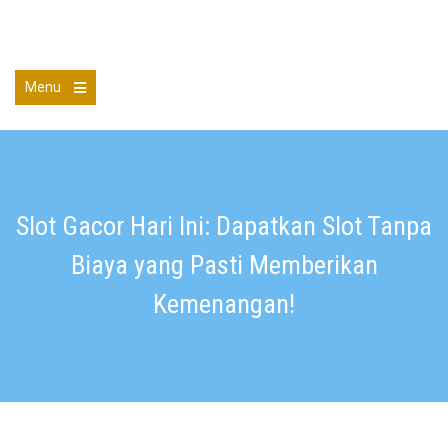
Skip
to
Piercy Family Vineyards
content
Menu
Open
the
main
menu
Slot Gacor Hari Ini: Dapatkan Slot Tanpa
Biaya yang Pasti Memberikan
Kemenangan!