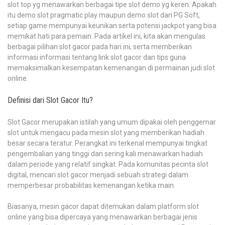
slot top yg menawarkan berbagai tipe slot demo yg keren. Apakah
itu demo slot pragmatic play maupun demo slot dari PG Soft,
setiap game mempunyai keunikan serta potensi jackpot yang bisa
memikat hati para pemain. Pada artikel ini, kita akan mengulas
berbagai pilihan slot gacor pada hari ini, serta memberikan
informasi informasi tentang link slot gacor dan tips guna
memaksimalkan kesempatan kemenangan di permainan judi slot
online.
Definisi dari Slot Gacor Itu?
Slot Gacor merupakan istilah yang umum dipakai oleh penggemar
slot untuk mengacu pada mesin slot yang memberikan hadiah
besar secara teratur. Perangkat ini terkenal mempunyai tingkat
pengembalian yang tinggi dan sering kali menawarkan hadiah
dalam periode yang relatif singkat. Pada komunitas pecinta slot
digital, mencari slot gacor menjadi sebuah strategi dalam
memperbesar probabilitas kemenangan ketika main.
Biasanya, mesin gacor dapat ditemukan dalam platform slot
online yang bisa dipercaya yang menawarkan berbagai jenis