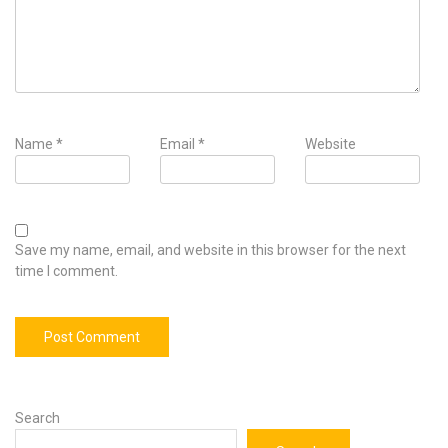
Name
*
Email
*
Website
Save my name, email, and website in this browser for the next
time I comment.
Search