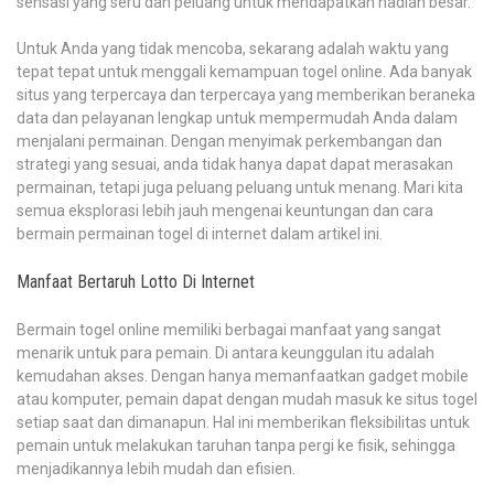
sensasi yang seru dan peluang untuk mendapatkan hadiah besar.
Untuk Anda yang tidak mencoba, sekarang adalah waktu yang
tepat tepat untuk menggali kemampuan togel online. Ada banyak
situs yang terpercaya dan terpercaya yang memberikan beraneka
data dan pelayanan lengkap untuk mempermudah Anda dalam
menjalani permainan. Dengan menyimak perkembangan dan
strategi yang sesuai, anda tidak hanya dapat dapat merasakan
permainan, tetapi juga peluang peluang untuk menang. Mari kita
semua eksplorasi lebih jauh mengenai keuntungan dan cara
bermain permainan togel di internet dalam artikel ini.
Manfaat Bertaruh Lotto Di Internet
Bermain togel online memiliki berbagai manfaat yang sangat
menarik untuk para pemain. Di antara keunggulan itu adalah
kemudahan akses. Dengan hanya memanfaatkan gadget mobile
atau komputer, pemain dapat dengan mudah masuk ke situs togel
setiap saat dan dimanapun. Hal ini memberikan fleksibilitas untuk
pemain untuk melakukan taruhan tanpa pergi ke fisik, sehingga
menjadikannya lebih mudah dan efisien.