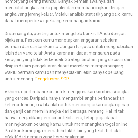
nomor yang sering muncul. Banyak pemain awalnya dari
mencatat angka-angka populer dan membandingkan dengan
angka yang jarang keluar. Melalui analisis statistik yang baik, kamu
dapat memperbesar peluang kemenangan kamu.
Di samping itu, penting untuk mengelola bankroll Anda dengan
bijaksana. Pastikan kamu menetapkan anggaran sebelum
bermain dan cantumkan itu. Jangan tergoda untuk menghabiskan
lebih dari yang telah Anda, karena ini dapat mengarah pada
kerugian yang tidak terkendali. Strategi taruhan yang disusun dan
disiplin dalam pengeluaran dapat menolong memperpanjang
waktu bermain kamu dan menyediakan lebih banyak peluang
untuk menang.
Pengeluaran SGP
Akhirnya, pertimbangkan untuk menggunakan kombinasi angka
yang cerdas. Daripada hanya mengambil angka berlandaskan
keberuntungan, usahkanlah untuk mencampurkan angka genap
dan ganjil dan memilih angka dari berbagai rentang. Hal ini tak
hanya menjadikan permainan lebih seru, tetapi juga dapat
meningkatkan peluang kamu untuk memenangkan togel online.
Pastikan kamu juga mematuhi taktik lain yang telah terbukti
efektif dari pemain yang berpengalaman.