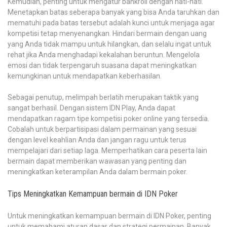
Kemudian, penting untuk mengatur bankroll dengan hati-hati.
Menetapkan batas seberapa banyak yang bisa Anda taruhkan dan
mematuhi pada batas tersebut adalah kunci untuk menjaga agar
kompetisi tetap menyenangkan. Hindari bermain dengan uang
yang Anda tidak mampu untuk hilangkan, dan selalu ingat untuk
rehat jika Anda menghadapi kekalahan beruntun. Mengelola
emosi dan tidak terpengaruh suasana dapat meningkatkan
kemungkinan untuk mendapatkan keberhasilan.
Sebagai penutup, melimpah berlatih merupakan taktik yang
sangat berhasil. Dengan sistem IDN Play, Anda dapat
mendapatkan ragam tipe kompetisi poker online yang tersedia.
Cobalah untuk berpartisipasi dalam permainan yang sesuai
dengan level keahlian Anda dan jangan ragu untuk terus
mempelajari dari setiap laga. Memperhatikan cara peserta lain
bermain dapat memberikan wawasan yang penting dan
meningkatkan keterampilan Anda dalam bermain poker.
Tips Meningkatkan Kemampuan bermain di IDN Poker
Untuk meningkatkan kemampuan bermain di IDN Poker, penting
untuk memahami aturan dasar dan strategi permainan. Banyak