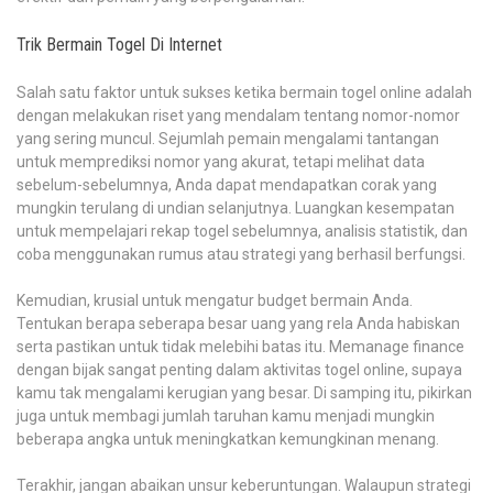
Trik Bermain Togel Di Internet
Salah satu faktor untuk sukses ketika bermain togel online adalah
dengan melakukan riset yang mendalam tentang nomor-nomor
yang sering muncul. Sejumlah pemain mengalami tantangan
untuk memprediksi nomor yang akurat, tetapi melihat data
sebelum-sebelumnya, Anda dapat mendapatkan corak yang
mungkin terulang di undian selanjutnya. Luangkan kesempatan
untuk mempelajari rekap togel sebelumnya, analisis statistik, dan
coba menggunakan rumus atau strategi yang berhasil berfungsi.
Kemudian, krusial untuk mengatur budget bermain Anda.
Tentukan berapa seberapa besar uang yang rela Anda habiskan
serta pastikan untuk tidak melebihi batas itu. Memanage finance
dengan bijak sangat penting dalam aktivitas togel online, supaya
kamu tak mengalami kerugian yang besar. Di samping itu, pikirkan
juga untuk membagi jumlah taruhan kamu menjadi mungkin
beberapa angka untuk meningkatkan kemungkinan menang.
Terakhir, jangan abaikan unsur keberuntungan. Walaupun strategi