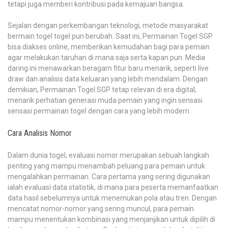
tetapi juga memberi kontribusi pada kemajuan bangsa.
Sejalan dengan perkembangan teknologi, metode masyarakat
bermain togel togel pun berubah. Saat ini, Permainan Togel SGP
bisa diakses online, memberikan kemudahan bagi para pemain
agar melakukan taruhan di mana saja serta kapan pun. Media
daring ini menawarkan beragam fitur baru menarik, seperti live
draw dan analisis data keluaran yang lebih mendalam. Dengan
demikian, Permainan Togel SGP tetap relevan di era digital,
menarik perhatian generasi muda pemain yang ingin sensasi
sensasi permainan togel dengan cara yang lebih modern.
Cara Analisis Nomor
Dalam dunia togel, evaluasi nomor merupakan sebuah langkah
penting yang mampu menambah peluang para pemain untuk
mengalahkan permainan. Cara pertama yang sering digunakan
ialah evaluasi data statistik, di mana para peserta memanfaatkan
data hasil sebelumnya untuk menemukan pola atau tren. Dengan
mencatat nomor-nomor yang sering muncul, para pemain
mampu menentukan kombinasi yang menjanjikan untuk dipilih di