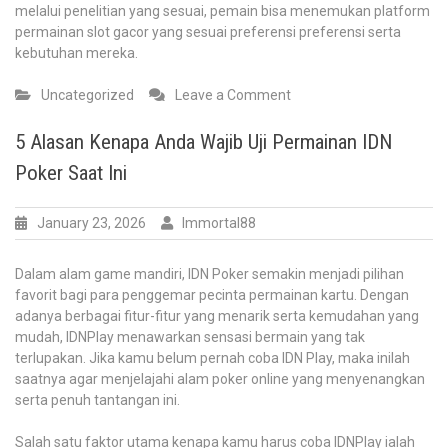
melalui penelitian yang sesuai, pemain bisa menemukan platform
permainan slot gacor yang sesuai preferensi preferensi serta
kebutuhan mereka.
on
Uncategorized
Leave a Comment
Review
Slot
5 Alasan Kenapa Anda Wajib Uji Permainan IDN
Demo:
Poker Saat Ini
PG
Soft
Pragmatic
January 23, 2026
Immortal88
Play
di
Dalam alam game mandiri, IDN Poker semakin menjadi pilihan
Dunia
favorit bagi para penggemar pecinta permainan kartu. Dengan
Slot
adanya berbagai fitur-fitur yang menarik serta kemudahan yang
mudah, IDNPlay menawarkan sensasi bermain yang tak
terlupakan. Jika kamu belum pernah coba IDN Play, maka inilah
saatnya agar menjelajahi alam poker online yang menyenangkan
serta penuh tantangan ini.
Salah satu faktor utama kenapa kamu harus coba IDNPlay ialah