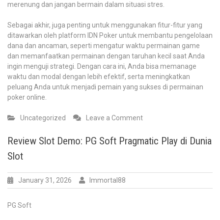
merenung dan jangan bermain dalam situasi stres.
Sebagai akhir, juga penting untuk menggunakan fitur-fitur yang
ditawarkan oleh platform IDN Poker untuk membantu pengelolaan
dana dan ancaman, seperti mengatur waktu permainan game
dan memanfaatkan permainan dengan taruhan kecil saat Anda
ingin menguji strategi. Dengan cara ini, Anda bisa memanage
waktu dan modal dengan lebih efektif, serta meningkatkan
peluang Anda untuk menjadi pemain yang sukses di permainan
poker online.
on
Uncategorized
Leave a Comment
Kode
Sukses
Review Slot Demo: PG Soft Pragmatic Play di Dunia
Bermain
Slot
Poker
di
Situs
January 31, 2026
Immortal88
IDN
Play
PG Soft