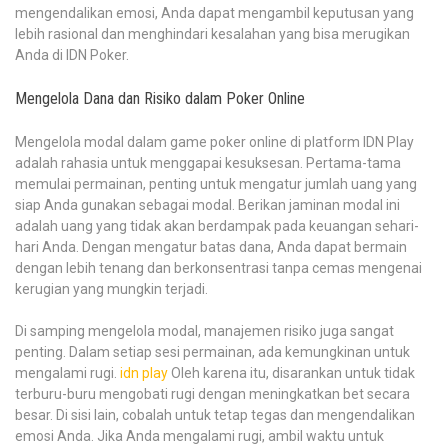
mengendalikan emosi, Anda dapat mengambil keputusan yang
lebih rasional dan menghindari kesalahan yang bisa merugikan
Anda di IDN Poker.
Mengelola Dana dan Risiko dalam Poker Online
Mengelola modal dalam game poker online di platform IDN Play
adalah rahasia untuk menggapai kesuksesan. Pertama-tama
memulai permainan, penting untuk mengatur jumlah uang yang
siap Anda gunakan sebagai modal. Berikan jaminan modal ini
adalah uang yang tidak akan berdampak pada keuangan sehari-
hari Anda. Dengan mengatur batas dana, Anda dapat bermain
dengan lebih tenang dan berkonsentrasi tanpa cemas mengenai
kerugian yang mungkin terjadi.
Di samping mengelola modal, manajemen risiko juga sangat
penting. Dalam setiap sesi permainan, ada kemungkinan untuk
mengalami rugi.
idn play
Oleh karena itu, disarankan untuk tidak
terburu-buru mengobati rugi dengan meningkatkan bet secara
besar. Di sisi lain, cobalah untuk tetap tegas dan mengendalikan
emosi Anda. Jika Anda mengalami rugi, ambil waktu untuk