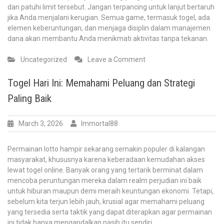
dan patuhi limit tersebut. Jangan terpancing untuk lanjut bertaruh
jika Anda menjalani kerugian. Semua game, termasuk togel, ada
elemen keberuntungan, dan menjaga disiplin dalam manajemen
dana akan membantu Anda menikmati aktivitas tanpa tekanan.
on
Uncategorized
Leave a Comment
Data
Pendidikan
Togel Hari Ini: Memahami Peluang dan Strategi
Singapore
Paling Baik
Komprehensif:
Petunjuk
Analisis
March 3, 2026
Immortal88
Angka
Hasil
Permainan lotto hampir sekarang semakin populer di kalangan
masyarakat, khususnya karena keberadaan kemudahan akses
lewat togel online. Banyak orang yang tertarik berminat dalam
mencoba peruntungan mereka dalam realm perjudian ini baik
untuk hiburan maupun demi meraih keuntungan ekonomi. Tetapi,
sebelum kita terjun lebih jauh, krusial agar memahami peluang
yang tersedia serta taktik yang dapat diterapkan agar permainan
ini tidak hanya mengandalkan nasib itu sendiri.