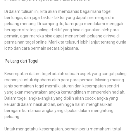
Di dalam tulisan ini, kita akan membahas bagaimana togel
berfungsi, dan juga faktor-faktor yang dapat memengaruhi
peluang menang. Di samping itu, kami juga mendalami menggali
beragam strategi paling efektif yang bisa digunakan oleh para
pemain, agar mereka bisa dapat menambah peluang dirinya di
permainan togel online. Mari kita telusuri lebih lanjut tentang dunia
lotto dan cara bermain secara bijaksana.
Peluang dari Togel
Kesempatan dalam togel adalah sebuah aspek yang sangat paling
menonjol untuk dipahami oleh para para pemain. Masing-masing
jenis permainan togel memiliki aturan dan kesempatan sendiri
yang akan menyatakan angka kemungkinan memperoleh hadiah.
Dalam togel, angka-angka yang dipilih akan cocok angka yang
keluar di dalam hasil undian, sehingga hal ini menghasilkan
beragam kombinasi angka yang dipakai dalam menghitung
peluang.
Untuk mengetahui kesempatan, pemain perlu memahami total