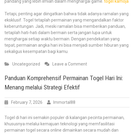
pandang yang lebih ilmiah dalam menghargai game.
togel kamoja
Tetapi, penting agar diingatkan bahwa tidak adanya ramalan yang
eksklusif. Togel tetaplah permainan yang mengandalkan faktor
keberuntungan. Jadi, meski ramalan bisa memberikan panduan,
tetaplah hati-hati dalam bermain serta jangan lupa untuk
menghargai setiap waktu bermain. Dengan pendekatan yang
tepat, permainan angka hari ini bisa menjadi sumber hiburan yang
sekaligus kesempatan bagi kamu.
on
Uncategorized
Leave a Comment
Meneliti
Potensi
Panduan Komprehensif Permainan Togel Hari Ini:
Togel
Menang melalui Strategi Efektif
Digital:
Mengapa
Anda
February 7, 2026
Immortal88
Harus
Mencobanya
Togel di hari ini semakin populer di kalangan pecinta permainan,
Sekarang
khususnya melalui kemajuan teknologi yang memfasilitasi
permainan togel secara online dimainkan secara mudah dan