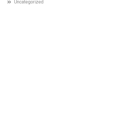
Uncategorized