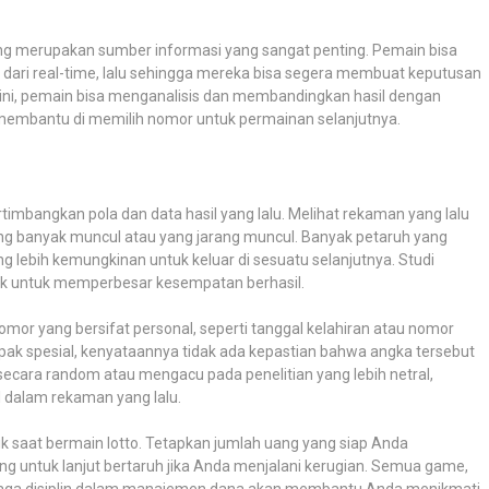
sung merupakan sumber informasi yang sangat penting. Pemain bisa
ari real-time, lalu sehingga mereka bisa segera membuat keputusan
ini, pemain bisa menganalisis dan membandingkan hasil dengan
 membantu di memilih nomor untuk permainan selanjutnya.
imbangkan pola dan data hasil yang lalu. Melihat rekaman yang lalu
 banyak muncul atau yang jarang muncul. Banyak petaruh yang
lebih kemungkinan untuk keluar di sesuatu selanjutnya. Studi
aik untuk memperbesar kesempatan berhasil.
omor yang bersifat personal, seperti tanggal kelahiran atau nomor
ak spesial, kenyataannya tidak ada kepastian bahwa angka tersebut
ka secara random atau mengacu pada penelitian yang lebih netral,
l dalam rekaman yang lalu.
k saat bermain lotto. Tetapkan jumlah uang yang siap Anda
ing untuk lanjut bertaruh jika Anda menjalani kerugian. Semua game,
jaga disiplin dalam manajemen dana akan membantu Anda menikmati