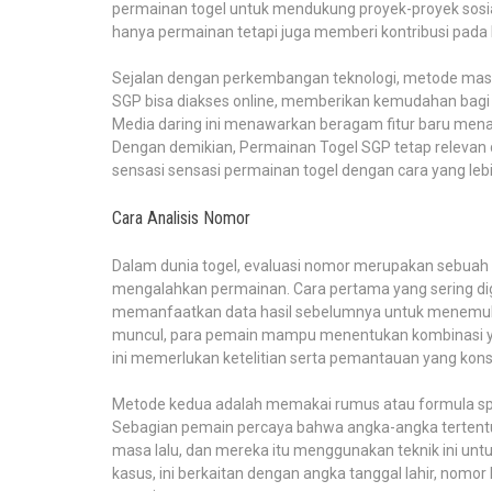
permainan togel untuk mendukung proyek-proyek sosial
hanya permainan tetapi juga memberi kontribusi pada
Sejalan dengan perkembangan teknologi, metode masya
SGP bisa diakses online, memberikan kemudahan bagi 
Media daring ini menawarkan beragam fitur baru menari
Dengan demikian, Permainan Togel SGP tetap relevan d
sensasi sensasi permainan togel dengan cara yang leb
Cara Analisis Nomor
Dalam dunia togel, evaluasi nomor merupakan sebua
mengalahkan permainan. Cara pertama yang sering digu
memanfaatkan data hasil sebelumnya untuk menemuka
muncul, para pemain mampu menentukan kombinasi yang 
ini memerlukan ketelitian serta pemantauan yang kons
Metode kedua adalah memakai rumus atau formula spes
Sebagian pemain percaya bahwa angka-angka tertentu
masa lalu, dan mereka itu menggunakan teknik ini u
kasus, ini berkaitan dengan angka tanggal lahir, nomo