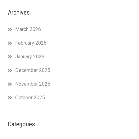
Archives
March 2026
February 2026
January 2026
December 2025
November 2025
October 2025
Categories