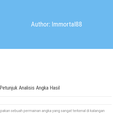
Author: Immortal88
Petunjuk Analisis Angka Hasil
upakan sebuah permainan angka yang sangat terkenal di kalangan