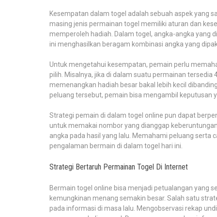
Kesempatan dalam togel adalah sebuah aspek yang san
masing jenis permainan togel memiliki aturan dan k
memperoleh hadiah. Dalam togel, angka-angka yang dipi
ini menghasilkan beragam kombinasi angka yang dipa
Untuk mengetahui kesempatan, pemain perlu memaham
pilih. Misalnya, jika di dalam suatu permainan terse
memenangkan hadiah besar bakal lebih kecil dibandin
peluang tersebut, pemain bisa mengambil keputusan ya
Strategi pemain di dalam togel online pun dapat be
untuk memakai nombor yang dianggap keberuntungan, s
angka pada hasil yang lalu. Memahami peluang serta c
pengalaman bermain di dalam togel hari ini.
Strategi Bertaruh Permainan Togel Di Internet
Bermain togel online bisa menjadi petualangan yang s
kemungkinan menang semakin besar. Salah satu strate
pada informasi di masa lalu. Mengobservasi rekap un