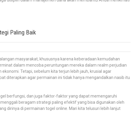
egi Paling Baik
sif:
 kalangan masyarakat, khususnya karena keberadaan kemudahan
k berminat dalam mencoba peruntungan mereka dalam realm perjudian
konomi. Tetapi, sebelum kita terjun lebih jauh, krusial agar
at diterapkan agar permainan ini tidak hanya mengandalkan nasib itu
ogel berfungsi, dan juga faktor-faktor yang dapat memengaruhi
menggali beragam strategi paling efektif yang bisa digunakan oleh
irinya di permainan togel online. Mari kita telusuri lebih lanjut