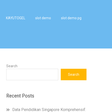
KAYUTOGEL
slot demo
slot demo pg
Search
Search
Recent Posts
Data Pendidikan Singapore Komprehensif: