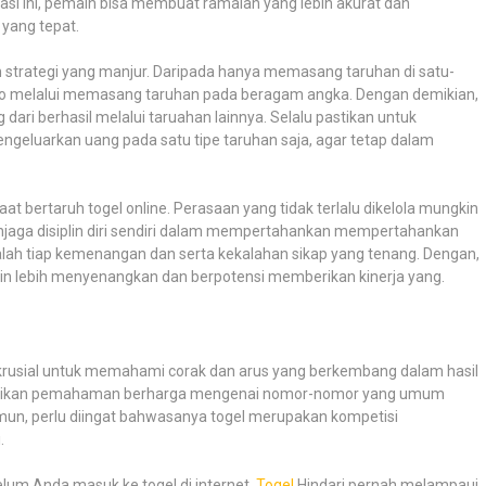
i ini, pemain bisa membuat ramalan yang lebih akurat dan
ang tepat.
h strategi yang manjur. Daripada hanya memasang taruhan di satu-
ko melalui memasang taruhan pada beragam angka. Dengan demikian,
ari berhasil melalui taruahan lainnya. Selalu pastikan untuk
ngeluarkan uang pada satu tipe taruhan saja, agar tetap dalam
saat bertaruh togel online. Perasaan yang tidak terlalu dikelola mungkin
njaga disiplin diri sendiri dalam mempertahankan mempertahankan
alah tiap kemenangan dan serta kekalahan sikap yang tenang. Dengan,
in lebih menyenangkan dan berpotensi memberikan kinerja yang.
, krusial untuk memahami corak dan arus yang berkembang dalam hasil
berikan pemahaman berharga mengenai nomor-nomor yang umum
un, perlu diingat bahwasanya togel merupakan kompetisi
.
um Anda masuk ke togel di internet.
Togel
Hindari pernah melampaui