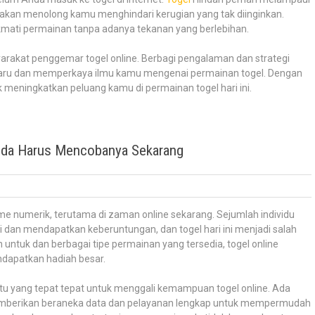
k akan menolong kamu menghindari kerugian yang tak diinginkan.
ikmati permainan tanpa adanya tekanan yang berlebihan.
arakat penggemar togel online. Berbagi pengalaman dan strategi
ru dan memperkaya ilmu kamu mengenai permainan togel. Dengan
meningkatkan peluang kamu di permainan togel hari ini.
 Anda Harus Mencobanya Sekarang
i
ame numerik, terutama di zaman online sekarang. Sejumlah individu
i dan mendapatkan keberuntungan, dan togel hari ini menjadi salah
 untuk dan berbagai tipe permainan yang tersedia, togel online
dapatkan hadiah besar.
u yang tepat tepat untuk menggali kemampuan togel online. Ada
memberikan beraneka data dan pelayanan lengkap untuk mempermudah