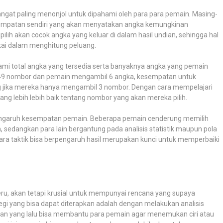
gat paling menonjol untuk dipahami oleh para para pemain. Masing-
esempatan sendiri yang akan menyatakan angka kemungkinan
lih akan cocok angka yang keluar di dalam hasil undian, sehingga hal
kai dalam menghitung peluang.
i total angka yang tersedia serta banyaknya angka yang pemain
dia 49 nombor dan pemain mengambil 6 angka, kesempatan untuk
g jika mereka hanya mengambil 3 nombor. Dengan cara mempelajari
ng lebih lebih baik tentang nombor yang akan mereka pilih.
rpengaruh kesempatan pemain. Beberapa pemain cenderung memilih
edangkan para lain bergantung pada analisis statistik maupun pola
ara taktik bisa berpengaruh hasil merupakan kunci untuk memperbaiki
eru, akan tetapi krusial untuk mempunyai rencana yang supaya
gi yang bisa dapat diterapkan adalah dengan melakukan analisis
dian yang lalu bisa membantu para pemain agar menemukan ciri atau