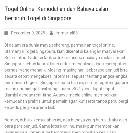
Togel Online: Kemudahan dan Bahaya dalam
Bertaruh Togel di Singapore
December 9, 2025
Immortal88
Di dalam era dunia maya sekarang, permainan togel online,
utamanya Togel Singapura, kian dikenal di kalangan masyarakat.
Sejumlah individu tertarik untuk mencoba nasibnya melalui togel
Singapore sebab kepraktisan untuk mengakses dan kesempatan
berhasil yang menarik. Masing-masing hari, beberapa penjudi bisa
secara cepat mengakses informasi seputar tentang angka-angka
permainan togel di Singapura pada hari ini, nomor togel Singapore
malam ini, hingga hasil pengeluaran SGP yang dapat dapat
diambil dengan real-time. Adanya media online memberikan
kemudahan praktis untuk pemain agar ikut serta tanpa perlu pergi
ke perlu pergi ke arena fisik.
Namun, di balik kemudahan ini, ada bahaya yang harus dilalui oleh
para para penjudi. Game lotere online, meskipun memberikan
layanan seru, tetapi juga berpotensi menimbulkan kesulitan,