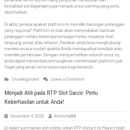
kestabilan perdagangan juga menjadi unsur penting yang perlu
diperhatikan.
Di akhir, periksa apakah platform ini memiliki dukungan pelanggan
yang responsif. Platform ini baik akan menyediakan bantuan
pelanggan melalui beberapa berbagai media, misalnya chat
langsung, email, atau telepon. Pastikan anda bisa menghubungi
mereka secara mudah apabila Anda mendapatkan kendala atau
memiliki pertanyaan. Dengan memperhatikan seluruh unsur ini,
anda dapat menambah kemungkinan menemukan platform judi
Togel yang aman serta terpercaya bagi bertaruh.
on
Uncategorized
Leave a Comment
Togel
Online:
Menjadi Ahli pada RTP Slot Gacor: Pintu
Kemudahan
Keberhasilan untuk Anda!
dan
Bahaya
dalam
December 4, 2025
Immortal88
Bertaruh
Togel
Di dalam permainan slot online, istilah RTP (Return to Player) telah