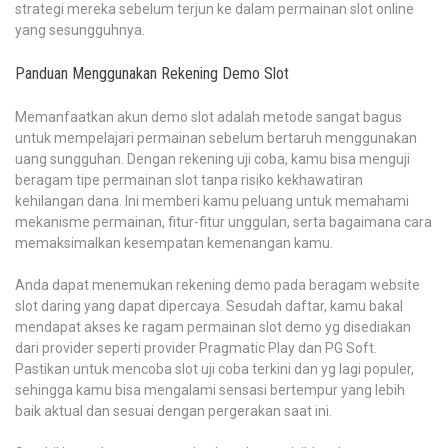
strategi mereka sebelum terjun ke dalam permainan slot online
yang sesungguhnya.
Panduan Menggunakan Rekening Demo Slot
Memanfaatkan akun demo slot adalah metode sangat bagus
untuk mempelajari permainan sebelum bertaruh menggunakan
uang sungguhan. Dengan rekening uji coba, kamu bisa menguji
beragam tipe permainan slot tanpa risiko kekhawatiran
kehilangan dana. Ini memberi kamu peluang untuk memahami
mekanisme permainan, fitur-fitur unggulan, serta bagaimana cara
memaksimalkan kesempatan kemenangan kamu.
Anda dapat menemukan rekening demo pada beragam website
slot daring yang dapat dipercaya. Sesudah daftar, kamu bakal
mendapat akses ke ragam permainan slot demo yg disediakan
dari provider seperti provider Pragmatic Play dan PG Soft.
Pastikan untuk mencoba slot uji coba terkini dan yg lagi populer,
sehingga kamu bisa mengalami sensasi bertempur yang lebih
baik aktual dan sesuai dengan pergerakan saat ini.