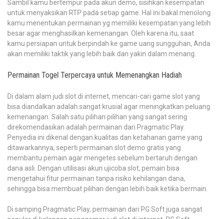
Sambil kamu bertempur pada akun demo, sisihkan kesempatan
untuk menyaksikan RTP pada setiap game. Hal ini bakal menolong
kamu menentukan permainan yg memiliki kesempatan yang lebih
besar agar menghasilkan kemenangan. Oleh karena itu, saat
kamu persiapan untuk berpindah ke game uang sungguhan, Anda
akan memiliki taktik yang lebih baik dan yakin dalam menang.
Permainan Togel Terpercaya untuk Memenangkan Hadiah
Di dalam alam judi slot di internet, mencari-cari game slot yang
bisa diandalkan adalah sangat krusial agar meningkatkan peluang
kemenangan. Salah satu pilihan pilihan yang sangat sering
direkomendasikan adalah permainan dari Pragmatic Play.
Penyedia ini dikenal dengan kualitas dan ketahanan game yang
ditawarkannya, seperti permainan slot demo gratis yang
membantu pemain agar mengetes sebelum bertaruh dengan
dana asli. Dengan utilisasi akun ujicoba slot, pemain bisa
mengetahui fitur permainan tanpa risiko kehilangan dana,
sehingga bisa membuat pilihan dengan lebih baik ketika bermain.
Di samping Pragmatic Play, permainan dari PG Soft juga sangat