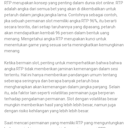
RTP merupakan konsep yang penting dalam dunia slot online. RTP
adalah angka dari semua bet yang akan di dikembalikan untuk
petaruh dalam jangka jangka lama. Contohnya sebagai contoh,
jika sebuah permainan slot memiliki angka RTP 96%, itu berarti
secara teoritis, dari setiap taruhannya yang dipasang, petaruh
akan mendapatkan kembali 96 persen dalam bentuk uang
menang. Mengetahui angka RTP merupakan kunci untuk
menentukan game yang sesuai serta meningkatkan kemungkinan
menang.
Ketika bermain slot, penting untuk memperhatikan bahwa bahwa
angka RTP tidak memberikan jaminan kemenangan dalam sesi
tertentu. Hal ini hanya memberikan pandangan umum tentang
seberapa seringnya dan berapa banyak petaruh bisa
mengharapkan akan kemenangan dalam jangka panjang. Selain
itu, ada faktor lain seperti volatilitas permainan juga berperan
terhadap pengalaman permainan. Slot dengan volatilitas besar
mungkin memberikan hasil yang lebih lebih besar, namun juga
dengan risiko kehilangan yang lebih lebih besar.
Saat mencari permainan yang memiliki RTP yang menguntungkan