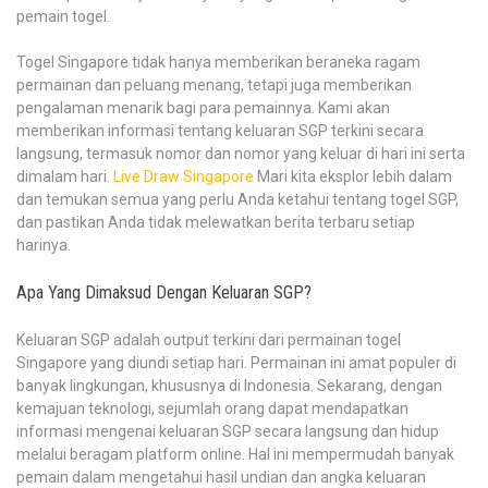
Kemenangan!
pemain togel.
Togel Singapore tidak hanya memberikan beraneka ragam
permainan dan peluang menang, tetapi juga memberikan
pengalaman menarik bagi para pemainnya. Kami akan
memberikan informasi tentang keluaran SGP terkini secara
langsung, termasuk nomor dan nomor yang keluar di hari ini serta
dimalam hari.
Live Draw Singapore
Mari kita eksplor lebih dalam
dan temukan semua yang perlu Anda ketahui tentang togel SGP,
dan pastikan Anda tidak melewatkan berita terbaru setiap
harinya.
Apa Yang Dimaksud Dengan Keluaran SGP?
Keluaran SGP adalah output terkini dari permainan togel
Singapore yang diundi setiap hari. Permainan ini amat populer di
banyak lingkungan, khususnya di Indonesia. Sekarang, dengan
kemajuan teknologi, sejumlah orang dapat mendapatkan
informasi mengenai keluaran SGP secara langsung dan hidup
melalui beragam platform online. Hal ini mempermudah banyak
pemain dalam mengetahui hasil undian dan angka keluaran