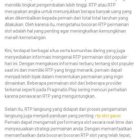
memiliki tingkat pengembalian lebih tinggi. RTP atau RTP
merupakan angka untuk menunjukkan berapa banyak uang yang
akan dikembalikan kepada pemain dari total total taruhan yang
dilakukan. Oleh karena itu, mengetahui bocoran RTP permainan
slot adalah hal yang penting agar meningkatkan kemungkinan
meraih kemenangan.
Kini, terdapat berbagai situs serta komunitas daring yang juga
menyediakan informasi mengenai RTP permainan slot populer
hari ini. Dengan mengakses informasi terbaru tentang slot populer
saat ini dan memiliki RTP yang tinggi menarik, pemain dapat
menjadi lebih bijak dalam menentukan permainan yang ingin
dimainkan. Beberapa permainan slot dari beberapa provider
terkenal seperti pada Pragmatic Play sering mencuri perhatian
karena penawaran RTP yang menguntungkan.
Selain itu, RTP langsung yang didapat dari proses pengamatan
langsung juga menjadi panduan yang penting.
rtp slot gacor
Pemain dapat mengamati performanya slot secara real-time dan
menyesuaikan strategi permainan anda. Dengan memanfaatkan
memanfaatkan data bocoran bocoran RTP slot yang telah tepat,