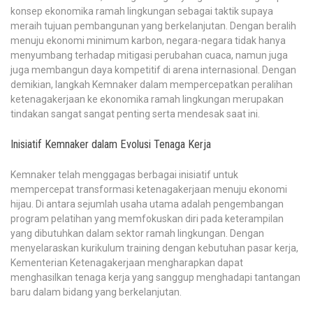
konsep ekonomika ramah lingkungan sebagai taktik supaya
meraih tujuan pembangunan yang berkelanjutan. Dengan beralih
menuju ekonomi minimum karbon, negara-negara tidak hanya
menyumbang terhadap mitigasi perubahan cuaca, namun juga
juga membangun daya kompetitif di arena internasional. Dengan
demikian, langkah Kemnaker dalam mempercepatkan peralihan
ketenagakerjaan ke ekonomika ramah lingkungan merupakan
tindakan sangat sangat penting serta mendesak saat ini.
Inisiatif Kemnaker dalam Evolusi Tenaga Kerja
Kemnaker telah menggagas berbagai inisiatif untuk
mempercepat transformasi ketenagakerjaan menuju ekonomi
hijau. Di antara sejumlah usaha utama adalah pengembangan
program pelatihan yang memfokuskan diri pada keterampilan
yang dibutuhkan dalam sektor ramah lingkungan. Dengan
menyelaraskan kurikulum training dengan kebutuhan pasar kerja,
Kementerian Ketenagakerjaan mengharapkan dapat
menghasilkan tenaga kerja yang sanggup menghadapi tantangan
baru dalam bidang yang berkelanjutan.