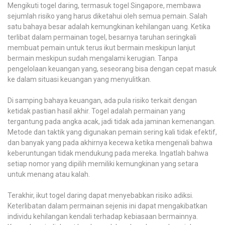
Mengikuti togel daring, termasuk togel Singapore, membawa
sejumlah risiko yang harus diketahui oleh semua pemain. Salah
satu bahaya besar adalah kemungkinan kehilangan uang. Ketika
terlibat dalam permainan togel, besarnya taruhan seringkali
membuat pemain untuk terus ikut bermain meskipun lanjut
bermain meskipun sudah mengalami kerugian. Tanpa
pengelolaan keuangan yang, seseorang bisa dengan cepat masuk
ke dalam situasi keuangan yang menyulitkan.
Di samping bahaya keuangan, ada pula risiko terkait dengan
ketidak pastian hasil akhir. Togel adalah permainan yang
tergantung pada angka acak, jadi tidak ada jaminan kemenangan.
Metode dan taktik yang digunakan pemain sering kali tidak efektif,
dan banyak yang pada akhirnya kecewa ketika mengenali bahwa
keberuntungan tidak mendukung pada mereka. Ingatlah bahwa
setiap nomor yang dipilih memiliki kemungkinan yang setara
untuk menang atau kalah.
Terakhir, ikut togel daring dapat menyebabkan risiko adiksi.
Keterlibatan dalam permainan sejenis ini dapat mengakibatkan
individu kehilangan kendali terhadap kebiasaan bermainnya.