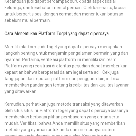
Kecanduan judi dapat berdampak buruk pada aspek sosial,
keluarga, dan kesehatan mental pemain. Oleh karena itu, krusial
untuk berpartisipasi dengan cermat dan menentukan batasan
sebelum mulai bermain.
Cara Menentukan Platform Togel yang dapat dipercaya
Memilih platform judi Togel yang dapat dipercaya merupakan
langkah penting untuk menjamin pengalaman bermain yang dan
nyaman. Pertama, verifikasi platform ini memiliki izin resmi.
Platform yang registrasi di otoritas perjudian dapat memberikan
kepastian bahwa beroperasi dalam legal serta adil. Cek juga
tanggapan dan reputasi platform dari pengguna lain, ini bisa
memberikan pandangan tentang kredibilitas dan kualitas layanan
yang ditawarkan.
Kemudian, perhatikan juga metode transaksi yang ditawarkan
oleh situs situs ini. Platform togel yang dapat dipercaya biasanya
memberikan berbagai pilihan pembayaran yang aman serta
mudah. Verifikasi bahwa Anda memilih situs yang memberikan
metode yang nyaman untuk anda dan mempunyai sistem
penarikan serta deposit uang yang jelas. Kecepatan dan