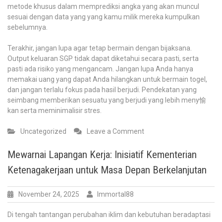
metode khusus dalam memprediksi angka yang akan muncul
sesuai dengan data yang yang kamu milik mereka kumpulkan
sebelumnya.
Terakhir, jangan lupa agar tetap bermain dengan bijaksana.
Output keluaran SGP tidak dapat diketahui secara pasti, serta
pasti ada risiko yang mengancam. Jangan lupa Anda hanya
memakai uang yang dapat Anda hilangkan untuk bermain togel,
dan jangan terlalu fokus pada hasil berjudi. Pendekatan yang
seimbang memberikan sesuatu yang berjudi yang lebih meny愉
kan serta meminimalisir stres.
on
Uncategorized
Leave a Comment
Keluaran
SGP
Mewarnai Lapangan Kerja: Inisiatif Kementerian
Tercepat:
Ketenagakerjaan untuk Masa Depan Berkelanjutan
Update
Terbaru
Harian
November 24, 2025
Immortal88
Di tengah tantangan perubahan iklim dan kebutuhan beradaptasi