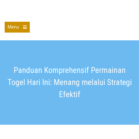
Skip
to
Piercy Family Vineyards
content
Menu
Open
the
main
menu
Panduan Komprehensif Permainan
Togel Hari Ini: Menang melalui Strategi
Efektif