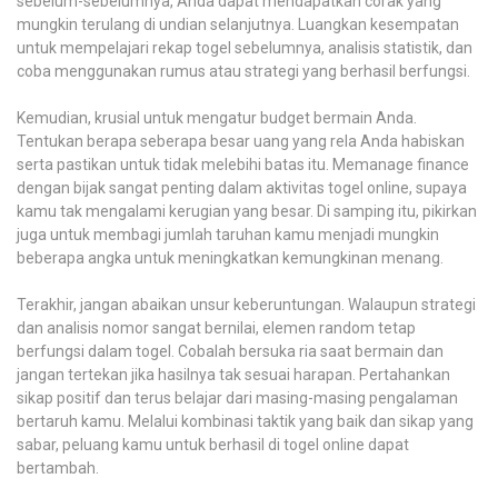
sebelum-sebelumnya, Anda dapat mendapatkan corak yang
mungkin terulang di undian selanjutnya. Luangkan kesempatan
untuk mempelajari rekap togel sebelumnya, analisis statistik, dan
coba menggunakan rumus atau strategi yang berhasil berfungsi.
Kemudian, krusial untuk mengatur budget bermain Anda.
Tentukan berapa seberapa besar uang yang rela Anda habiskan
serta pastikan untuk tidak melebihi batas itu. Memanage finance
dengan bijak sangat penting dalam aktivitas togel online, supaya
kamu tak mengalami kerugian yang besar. Di samping itu, pikirkan
juga untuk membagi jumlah taruhan kamu menjadi mungkin
beberapa angka untuk meningkatkan kemungkinan menang.
Terakhir, jangan abaikan unsur keberuntungan. Walaupun strategi
dan analisis nomor sangat bernilai, elemen random tetap
berfungsi dalam togel. Cobalah bersuka ria saat bermain dan
jangan tertekan jika hasilnya tak sesuai harapan. Pertahankan
sikap positif dan terus belajar dari masing-masing pengalaman
bertaruh kamu. Melalui kombinasi taktik yang baik dan sikap yang
sabar, peluang kamu untuk berhasil di togel online dapat
bertambah.