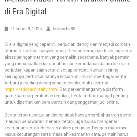
di Era Digital
October 9, 2025
Immortal88
Di era digital yang cepat ini, perjudian daring kian menjadi sorotan
utama fokus bagi banyak orang. Dengan kemajuan teknologi serta
akses jaringan internet yang semakin sederhana, banyak pemain
yang mendapatkan kemudahan dan kemudahan dalam bermain
perjudian kapan saja serta di setiap tempat. Namun, seiring
seiringnya pertumbuhannya industri ini, muncul berbagai berita
terbaru perjudian daring yang menarik untuk dicermati.
https://redcoachrealty.com/
Dari perkembangannya platform
game sampai perubahan regulasi, berita terbaru sangat penting
untuk diperhatikan para pemain dan penggemar judi online.
Berita terbaru perjudian daring tidak hanya membahas tren game
maupun penawaran menarik, tetapi juga isu-isu mengenai
keamanan serta kebenaran dalam perjudian. Dengan maraknya
kasus kecurangan serta masalah keamanan data, pemain harus