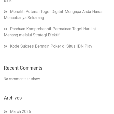
Baik
Meneliti Potensi Togel Digital: Mengapa Anda Harus
Mencobanya Sekarang
Panduan Komprehensif Permainan Togel Hari Ini:
Menang melalui Strategi Efektif
Kode Sukses Bermain Poker di Situs IDN Play
Recent Comments
No comments to show.
Archives
March 2026