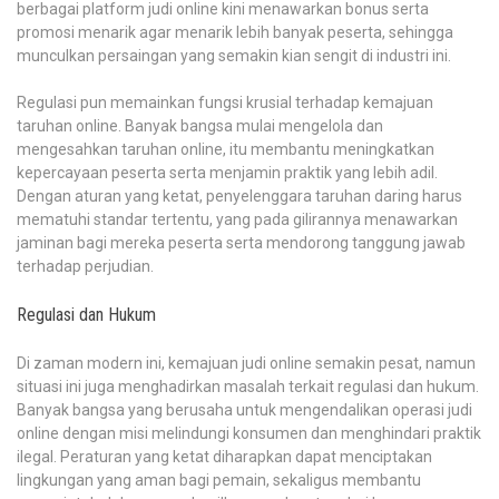
berbagai platform judi online kini menawarkan bonus serta
promosi menarik agar menarik lebih banyak peserta, sehingga
munculkan persaingan yang semakin kian sengit di industri ini.
Regulasi pun memainkan fungsi krusial terhadap kemajuan
taruhan online. Banyak bangsa mulai mengelola dan
mengesahkan taruhan online, itu membantu meningkatkan
kepercayaan peserta serta menjamin praktik yang lebih adil.
Dengan aturan yang ketat, penyelenggara taruhan daring harus
mematuhi standar tertentu, yang pada gilirannya menawarkan
jaminan bagi mereka peserta serta mendorong tanggung jawab
terhadap perjudian.
Regulasi dan Hukum
Di zaman modern ini, kemajuan judi online semakin pesat, namun
situasi ini juga menghadirkan masalah terkait regulasi dan hukum.
Banyak bangsa yang berusaha untuk mengendalikan operasi judi
online dengan misi melindungi konsumen dan menghindari praktik
ilegal. Peraturan yang ketat diharapkan dapat menciptakan
lingkungan yang aman bagi pemain, sekaligus membantu