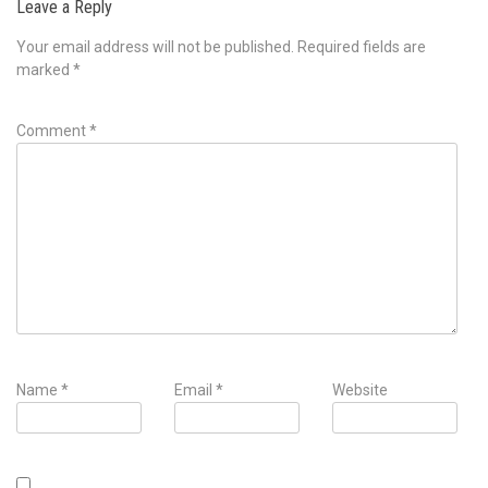
Leave a Reply
Your email address will not be published.
Required fields are
marked
*
Comment
*
Name
*
Email
*
Website